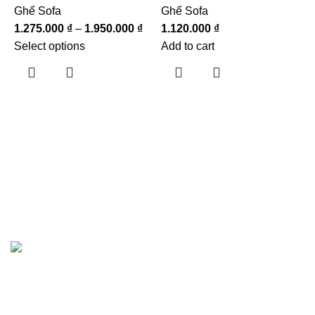
Ghế Sofa
Ghế Sofa
1.275.000
₫
–
1.950.000
₫
1.120.000
₫
Select options
Add to cart
G
7
S
Hướng dẫn khách hàng
Giới thiệu
Showrooms