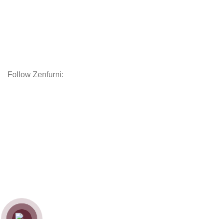
Chăn Ga Gối Nệm
Decor
Phụ kiện
Nội thất hoàn thiện
Follow Zenfurni:
Hướng dẫn khách hàng
Hướng dẫn đặt hàng
Chính sách thanh toán
Chính sách bảo hành
Chính sách vận chuyển
Chính sách bảo mật
Copyright
Zenfurniture
2024.
Web by
Thanh