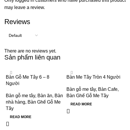
Only logged in customers who have purchased this product
may leave a review.
Reviews
There are no reviews yet.
Sản phẩm liên quan
Bàn Gỗ Me Tây 6 – 8
Bàn Me Tây Tròn 4 Người
Người
Bàn gỗ me tây
,
Bàn Cafe
,
Bàn gỗ me tây
,
Bàn ăn
,
Bàn
Bàn Ghế Gỗ Me Tây
nhà hàng
,
Bàn Ghế Gỗ Me
READ MORE
Tây
READ MORE
B