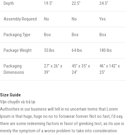
Depth
19.5"
22.5"
24.5"
Assembly Required
No
No
Yes
Packaging Type
Box
Box
Box
Package Weight
55 lbs.
64 lbs.
180 lbs.
Packaging
27" x 26" x
45" x 35" x
46" x 142" x
Dimensions
39"
24"
25"
Size Guide
Vận chuyển và trả lại
Authorities in our business will tell in no uncertain terms that Lorem
Ipsum is that huge, huge no no to forswear forever. Not so fast, I'd say,
there are some redeeming factors in favor of greeking text, as its use is
merely the symptom of a worse problem to take into consideration.