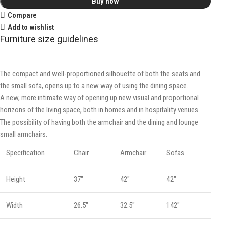
Buy now
Compare
Add to wishlist
Furniture size guidelines
The compact and well-proportioned silhouette of both the seats and
the small sofa, opens up to a new way of using the dining space.
A new, more intimate way of opening up new visual and proportional
horizons of the living space, both in homes and in hospitality venues.‎
The possibility of having both the armchair and the dining and lounge
small armchairs.
Specification
Chair
Armchair
Sofas
Height
37"
42"
42"
Width
26.5"
32.5"
142"