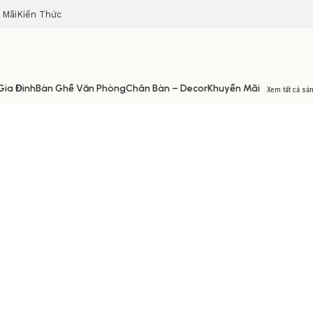
 Mãi
Kiến Thức
Gia Đình
Bàn Ghế Văn Phòng
Chân Bàn – Decor
Khuyến Mãi
Xem tất cả sả