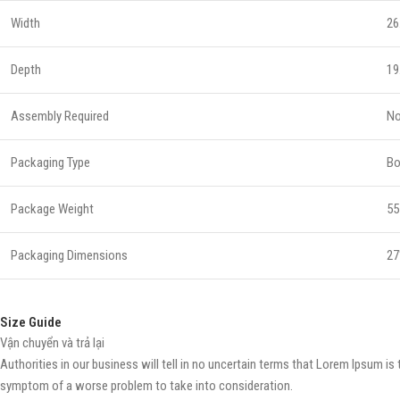
Width
26
Depth
19
Assembly Required
N
Packaging Type
B
Package Weight
55
Packaging Dimensions
27
Size Guide
Vận chuyển và trả lại
Authorities in our business will tell in no uncertain terms that Lorem Ipsum is 
symptom of a worse problem to take into consideration.