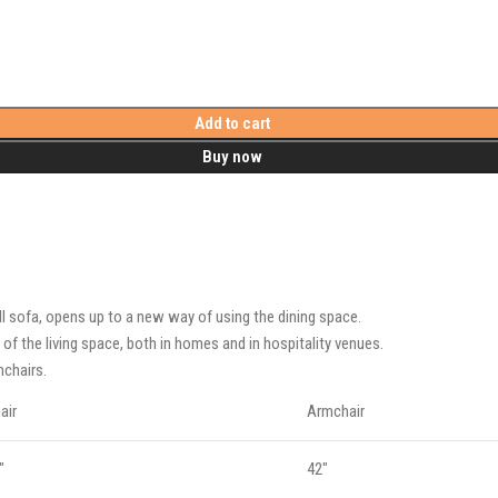
Add to cart
Buy now
l sofa, opens up to a new way of using the dining space.
f the living space, both in homes and in hospitality venues.‎
mchairs.
air
Armchair
"
42"