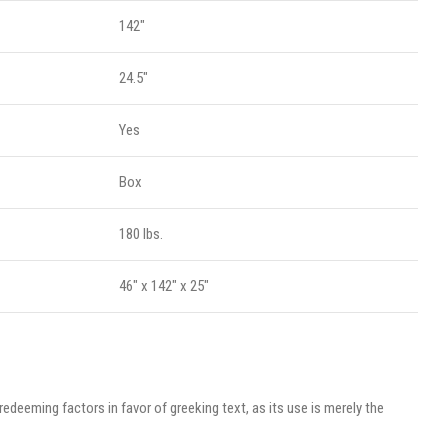
142"
24.5"
Yes
Box
180 lbs.
46" x 142" x 25"
redeeming factors in favor of greeking text, as its use is merely the