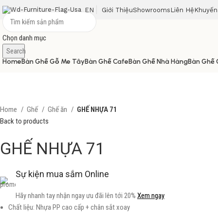
EN
Giới Thiệu
Showrooms
Liên Hệ
Khuyến
Chọn danh mục
Search
Home
Bàn Ghế Gỗ Me Tây
Bàn Ghế Cafe
Bàn Ghế Nhà Hàng
Bàn Ghế 
Home
Ghế
Ghế ăn
GHẾ NHỰA 71
Back to products
GHẾ NHỰA 71
Sự kiện mua sắm Online
Hãy nhanh tay nhận ngay ưu đãi lên tới 20%
Xem ngay
Chất liệu: Nhựa PP cao cấp + chân sắt xoay