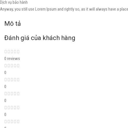
Dịch vụ bảo hành
Anyway, you still use Lorem Ipsum and rightly so, as it will always have a plac
Mô tả
Đánh giá của khách hàng
0 reviews
0
0
0
0