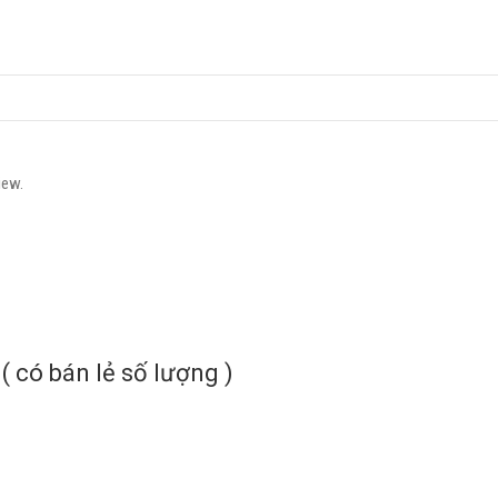
iew.
 có bán lẻ số lượng )