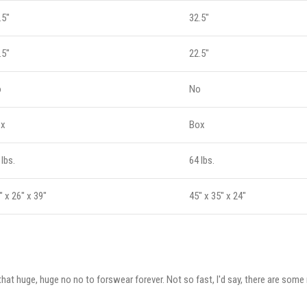
.5"
32.5"
.5"
22.5"
o
No
ox
Box
 lbs.
64 lbs.
" x 26" x 39"
45" x 35" x 24"
that huge, huge no no to forswear forever. Not so fast, I'd say, there are some 