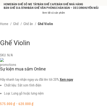
HOME
BÀN GHẾ GỖ ME TÂY
BÀN GHẾ CAFE
BÀN GHẾ NHÀ HÀNG
BÀN GHẾ GIA ĐÌNH
BÀN GHẾ VĂN PHÒNG
CHÂN BÀN – DECOR
KHUYẾN MÃI
Xem tất cả sản phẩm
Home
Ghế
Ghế ăn
Ghế Violin
Ghế Violin
SKU:
N/A
Sự kiện mua sắm Online
Hãy nhanh tay nhận ngay ưu đãi lên tới 20%
Xem ngay
Chất liệu: Sắt sơn tĩnh điện
Loại: Lưng gỗ hoặc lưng nệm
575.000
₫
–
620.000
₫