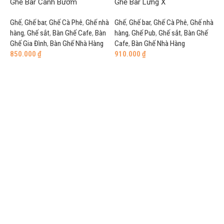
Ghế Bar Cánh Bướm
Ghế Bar Lưng X
Ghế
,
Ghế bar
,
Ghế Cà Phê
,
Ghế nhà
Ghế
,
Ghế bar
,
Ghế Cà Phê
,
Ghế nhà
hàng
,
Ghế sắt
,
Bàn Ghế Cafe
,
Bàn
hàng
,
Ghế Pub
,
Ghế sắt
,
Bàn Ghế
Ghế Gia Đình
,
Bàn Ghế Nhà Hàng
Cafe
,
Bàn Ghế Nhà Hàng
850.000
₫
910.000
₫
Add to cart
Add to cart
G
G
G
G
G
6