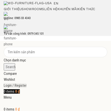
EN
GIỚI THIỆU
SHOWROOMS
LIÊN HỆ
KHUYẾN MÃI
KIẾN THỨC
Hotline: 0985 03 4343
Tư vấn công trình: 0979 345 101
Chọn danh mục
Search
Compare
Wishlist
Login / Register
0
items
0
₫
Menu
0
items
0
₫