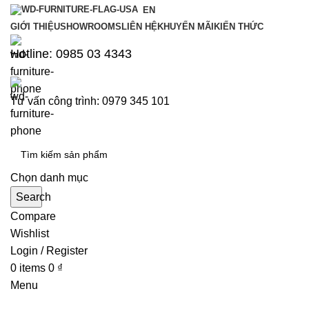
EN
GIỚI THIỆU
SHOWROOMS
LIÊN HỆ
KHUYẾN MÃI
KIẾN THỨC
Hotline: 0985 03 4343
Tư vấn công trình: 0979 345 101
Chọn danh mục
Search
Compare
Wishlist
Login / Register
0
items
0
₫
Menu