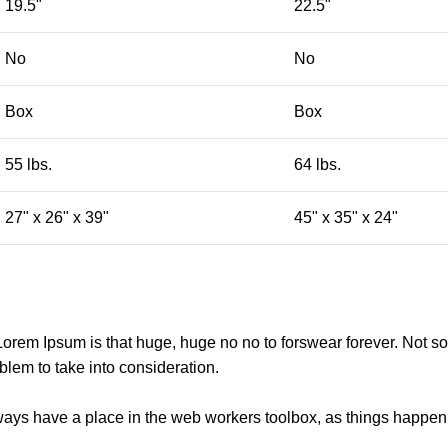
19.5"
22.5"
No
No
Box
Box
55 lbs.
64 lbs.
27" x 26" x 39"
45" x 35" x 24"
t Lorem Ipsum is that huge, huge no no to forswear forever. Not so 
blem to take into consideration.
lways have a place in the web workers toolbox, as things happen, 