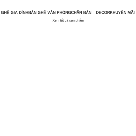
 GHẾ GIA ĐÌNH
BÀN GHẾ VĂN PHÒNG
CHÂN BÀN – DECOR
KHUYẾN MÃI
Xem tất cả sản phẩm