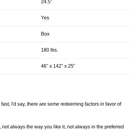
24.5"
Yes
Box
180 lbs.
46" x 142" x 25"
fast, I'd say, there are some redeeming factors in favor of
not always the way you like it, not always in the preferred