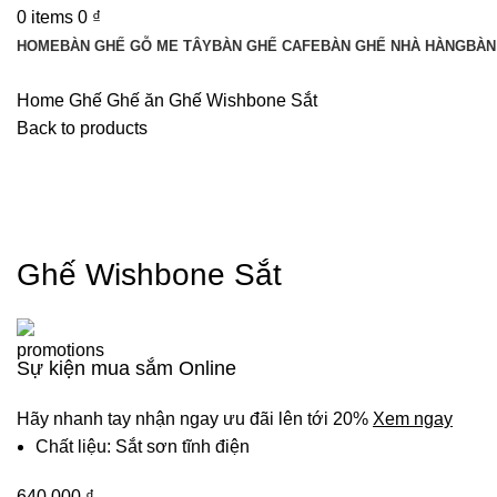
0
items
0
₫
HOME
BÀN GHẾ GỖ ME TÂY
BÀN GHẾ CAFE
BÀN GHẾ NHÀ HÀNG
BÀN
Home
Ghế
Ghế ăn
Ghế Wishbone Sắt
Back to products
Ghế Wishbone Sắt
Sự kiện mua sắm Online
Hãy nhanh tay nhận ngay ưu đãi lên tới 20%
Xem ngay
Chất liệu: Sắt sơn tĩnh điện
640.000
₫