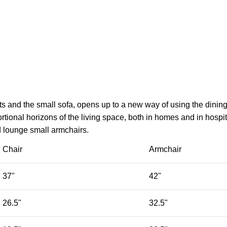
ts and the small sofa, opens up to a new way of using the dinin
ional horizons of the living space, both in homes and in hospita
d lounge small armchairs.
Chair
Armchair
37"
42"
26.5"
32.5"