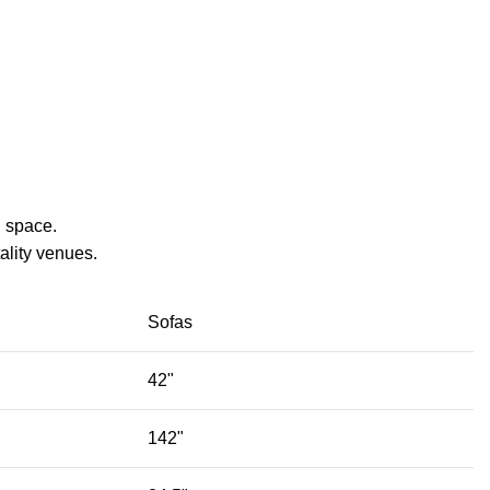
g space.
lity venues.‎
Sofas
42"
142"